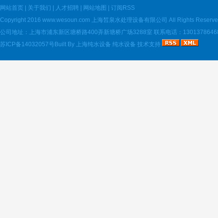
网站首页
|
关于我们
|
人才招聘
|
网站地图
|
订阅RSS
Copyright 2016
www.wesoun.com
上海皙泉水处理设备有限公司 All Rights Reserve
公司地址：上海市浦东新区塘桥路400弄新塘桥广场3288室 联系电话：13013786468 电
苏ICP备14032057号
Built By
上海纯水设备
纯水设备
技术支持