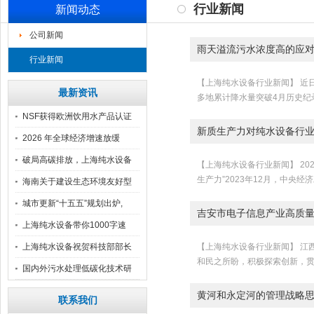
行业新闻
新闻动态
公司新闻
雨天溢流污水浓度高的应
行业新闻
【上海纯水设备行业新闻】 近
最新资讯
多地累计降水量突破4月历史纪
NSF获得欧洲饮用水产品认证
新质生产力对纯水设备行
2026 年全球经济增速放缓
破局高碳排放，上海纯水设备
【上海纯水设备行业新闻】 2
生产力”2023年12月，中央
汇
海南关于建设生态环境友好型
自
城市更新“十五五”规划出炉,
吉安市电子信息产业高质
上海纯水设备带你1000字速
上海纯水设备祝贺科技部部长
【上海纯水设备行业新闻】 江
和民之所盼，积极探索创新，贯
阴
国内外污水处理低碳化技术研
究
黄河和永定河的管理战略
联系我们