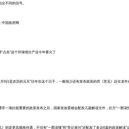
与众不同的信号。
：中国政府网
讲“点名”这个环保细分产业今年要火了
2月9日是农历的元旦”往年在这个日子，一般很少还有发布政策的而《意见》赶在龙
。
通常一项比较重要的政策发布之后，国家发改委都会配发几篇解读文件，比方“一图读懂”答
见》则是更高规格待遇，不但有“一图读懂”和“答记者问”还配发了多达6篇的政策解读