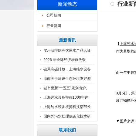
行业新
新闻动态
公司新闻
行业新闻
最新资讯
【
上海纯水
NSF获得欧洲饮用水产品认证
作为典型的
2026 年全球经济增速放缓
破局高碳排放，上海纯水设备
而一年中最
汇
海南关于建设生态环境友好型
自
城市更新“十五五”规划出炉,
3月5日，
上海纯水设备带你1000字速
废弃物循环
上海纯水设备祝贺科技部部长
阴
国内外污水处理低碳化技术研
▼图片来源
究
联系我们