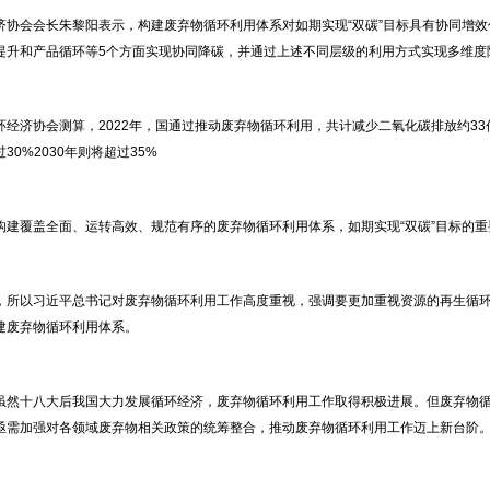
济协会会长朱黎阳表示，构建废弃物循环利用体系对如期实现“双碳”目标具有协同增
提升和产品循环等5个方面实现协同降碳，并通过上述不同层级的利用方式实现多维度
环经济协会测算，2022年，国通过推动废弃物循环利用，共计减少二氧化碳排放约33
30%2030年则将超过35%
构建覆盖全面、运转高效、规范有序的废弃物循环利用体系，如期实现“双碳”目标的重
，所以习近平总书记对废弃物循环利用工作高度重视，强调要更加重视资源的再生循
建废弃物循环利用体系。
虽然十八大后我国大力发展循环经济，废弃物循环利用工作取得积极进展。但废弃物
亟需加强对各领域废弃物相关政策的统筹整合，推动废弃物循环利用工作迈上新台阶