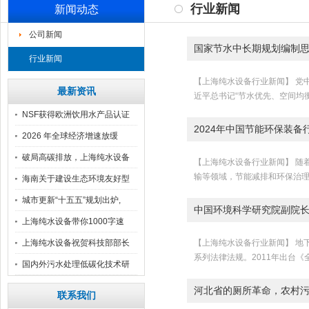
行业新闻
新闻动态
公司新闻
国家节水中长期规划编制
行业新闻
【上海纯水设备行业新闻】 党
最新资讯
近平总书记“节水优先、空间均
NSF获得欧洲饮用水产品认证
2024年中国节能环保装
2026 年全球经济增速放缓
破局高碳排放，上海纯水设备
【上海纯水设备行业新闻】 随
输等领域，节能减排和环保治理的
汇
海南关于建设生态环境友好型
自
城市更新“十五五”规划出炉,
中国环境科学研究院副院长
上海纯水设备带你1000字速
上海纯水设备祝贺科技部部长
【上海纯水设备行业新闻】 地
系列法律法规。2011年出台《
阴
国内外污水处理低碳化技术研
究
河北省的厕所革命，农村污
联系我们