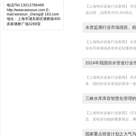
电话/Tel:13013786468
【上海纯水设备行业新闻】 河
http://www.wesoun.com E-
成治理，治理率为53.4%邢台
mail:wesoun_cheng@ 163.com
地址：上海市浦东新区塘桥路400
弄新塘桥广场3288室
水质监测行业市场现状、
【上海纯水设备行业新闻】 水
业在环保领域具有举足轻重的地
2024年我国供水管道行
【上海纯水设备行业新闻】 供
来，国内对供水管道的需求一直
三峡水库库容智慧化管理
【上海纯水设备行业新闻】 0
态、发电等功能的重要保证，事
国家重点研发计划之大气与