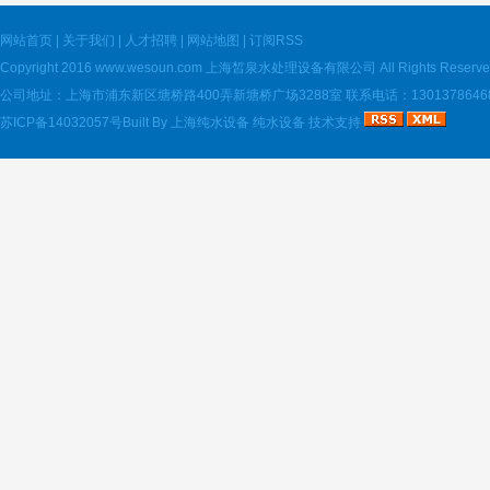
网站首页
|
关于我们
|
人才招聘
|
网站地图
|
订阅RSS
Copyright 2016
www.wesoun.com
上海皙泉水处理设备有限公司 All Rights Reserve
公司地址：上海市浦东新区塘桥路400弄新塘桥广场3288室 联系电话：13013786468 电
苏ICP备14032057号
Built By
上海纯水设备
纯水设备
技术支持