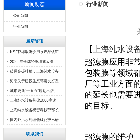
行业新闻
新闻动态
公司新闻
行业新闻
最新资讯
【
上海纯水设
NSF获得欧洲饮用水产品认证
超滤膜应用非
2026 年全球经济增速放缓
包装膜等领域
破局高碳排放，上海纯水设备
汇
海南关于建设生态环境友好型
厂等工业方面
自
城市更新“十五五”规划出炉,
的延长也需要
上海纯水设备带你1000字速
的目标。
上海纯水设备祝贺科技部部长
阴
国内外污水处理低碳化技术研
究
联系我们
超滤膜的维护